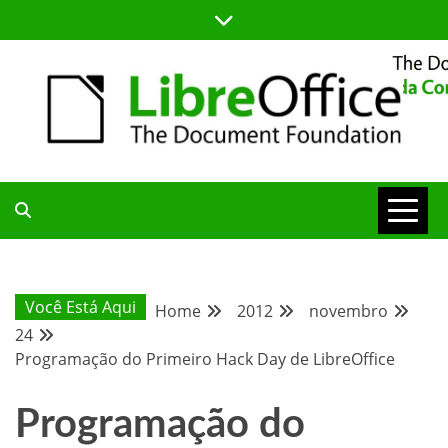
Skip
to
content
BLOG DA COMUNIDADE BRASILEIRA DO LIBREOFFICE
BLOG DA
COMUNIDADE
Você Está Aqui
Home
2012
novembro
24
BRASILEIRA
Programação do Primeiro Hack Day de LibreOffice
Programação do