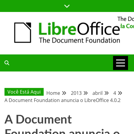
Skip
to
content
BLOG DA COMUNIDADE BRASILEIRA DO LIBREOFFICE
BLOG DA
COMUNIDADE
Você Está Aqui
Home
2013
abril
4
A Document Foundation anuncia o LibreOffice 4.0.2
BRASILEIRA
A Document