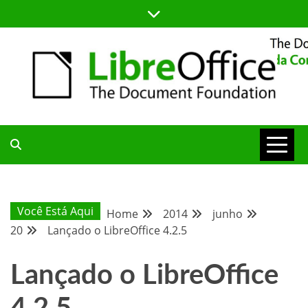
Skip
to
content
BLOG DA COMUNIDADE BRASILEIRA DO LIBREOFFICE
BLOG DA
COMUNIDADE
Você Está Aqui
Home
2014
junho
20
Lançado o LibreOffice 4.2.5
BRASILEIRA
Lançado o LibreOffice