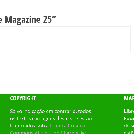
ce Magazine 25
”
COPYRIGHT
MAR
Salvo indicação em contrário, todos
Libr
os textos e imagens deste site estão
Fou
licenciados sob a
Licença Creative
de s
Commons Attribution-Share Alike
estã