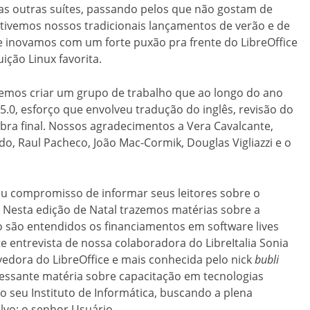
s outras suítes, passando pelos que não gostam de
 tivemos nossos tradicionais lançamentos de verão e de
e inovamos com um forte puxão pra frente do LibreOffice
ição Linux favorita.
emos criar um grupo de trabalho que ao longo do ano
 5.0, esforço que envolveu tradução do inglês, revisão do
bra final. Nossos agradecimentos a Vera Cavalcante,
cedo, Raul Pacheco, João Mac-Cormik, Douglas Vigliazzi e o
eu compromisso de informar seus leitores sobre o
. Nesta edição de Natal trazemos matérias sobre a
 são entendidos os financiamentos em software lives
 entrevista de nossa colaboradora do LibreItalia Sonia
edora do LibreOffice e mais conhecida pelo nick
bubli
eressante matéria sobre capacitação em tecnologias
o seu Instituto de Informática, buscando a plena
alvo: o senhor Usuário.