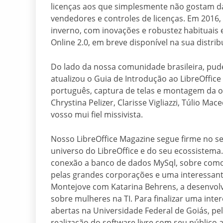
licenças aos que simplesmente não gostam da
vendedores e controles de licenças. Em 2016,
inverno, com inovações e robustez habituais 
Online 2.0, em breve disponível na sua distribu
Do lado da nossa comunidade brasileira, pud
atualizou o Guia de Introdução ao LibreOffice
português, captura de telas e montagem da o
Chrystina Pelizer, Clarisse Vigliazzi, Túlio Ma
vosso mui fiel missivista.
Nosso LibreOffice Magazine segue firme no s
universo do LibreOffice e do seu ecossistema
conexão a banco de dados MySql, sobre como
pelas grandes corporações e uma interessante
Montejove com Katarina Behrens, a desenvolv
sobre mulheres na TI. Para finalizar uma int
abertas na Universidade Federal de Goiás, pel
realização do software livre com seu público 