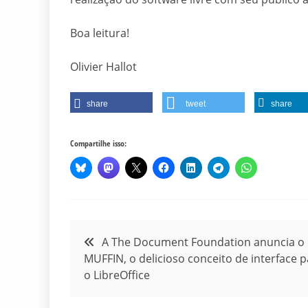
Boa leitura!
Olivier Hallot
share
tweet
share
Compartilhe isso:
Navegação
A The Document Foundation anuncia o
MUFFIN, o delicioso conceito de interface 
de
o LibreOffice
Post