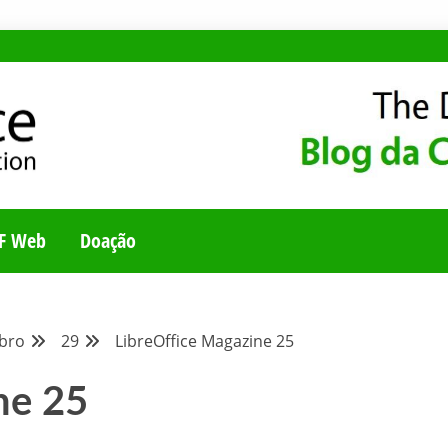
E
UNIDADE BRASILEI
F Web
Doação
bro
29
LibreOffice Magazine 25
ne 25