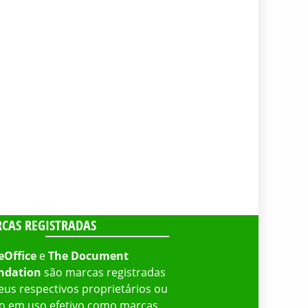
CAS REGISTRADAS
eOffice
e
The Document
ndation
são marcas registradas
eus respectivos proprietários ou
o em uso efetivo como marcas