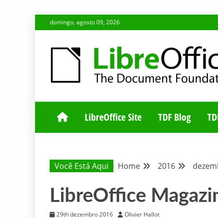
Skip
domingo, agosto 09, 2026
to
content
BLOG DA COMUNIDADE BRASILEIRA DO LIBREOFFIC
BLOG DA COM
LibreOffice Site
TDF Blog
TD
Você Está Aqui
Home
2016
dezem
LibreOffice Magazi
29th dezembro 2016
Olivier Hallot