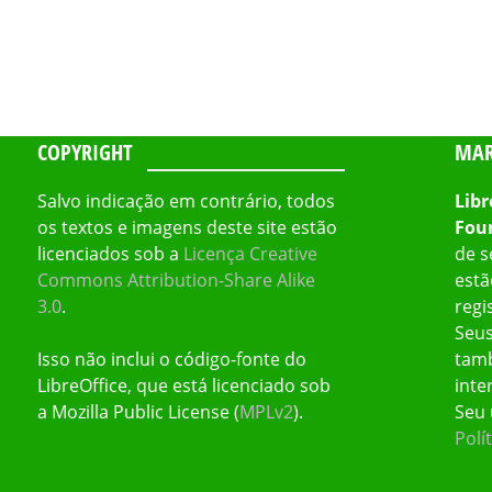
COPYRIGHT
MAR
Salvo indicação em contrário, todos
Libr
os textos e imagens deste site estão
Fou
licenciados sob a
Licença Creative
de s
Commons Attribution-Share Alike
estã
3.0
.
regi
Seus
Isso não inclui o código-fonte do
tamb
LibreOffice, que está licenciado sob
inte
a Mozilla Public License (
MPLv2
).
Seu 
Polí