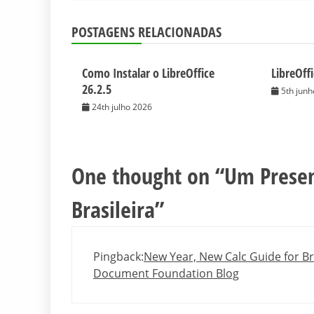
POSTAGENS RELACIONADAS
Como Instalar o LibreOffice
LibreOffi
26.2.5
5th jun
24th julho 2026
One thought on “
Um Presen
Brasileira
”
Pingback:
New Year, New Calc Guide for Br
Document Foundation Blog