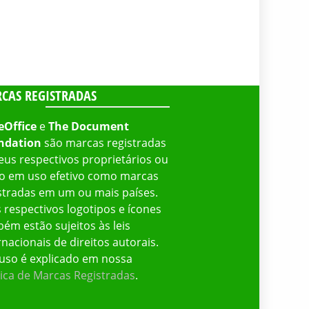
CAS REGISTRADAS
eOffice
e
The Document
ndation
são marcas registradas
eus respectivos proprietários ou
o em uso efetivo como marcas
stradas em um ou mais países.
 respectivos logotipos e ícones
ém estão sujeitos às leis
rnacionais de direitos autorais.
uso é explicado em nossa
tica de Marcas Registradas
.