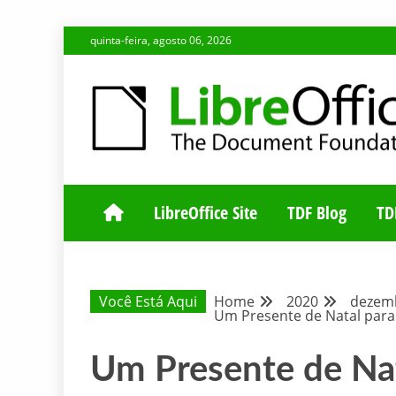
Skip
quinta-feira, agosto 06, 2026
to
content
BLOG DA COMUNIDADE BRASILEIRA DO LIBREOFFIC
BLOG DA COM
LibreOffice Site
TDF Blog
TD
Você Está Aqui
Home
2020
dezem
Um Presente de Natal para
Um Presente de Na