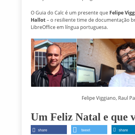
O Guia do Calc é um presente que
Felipe Vig
Hallot
– o resiliente time de documentação br
LibreOffice em língua portuguesa.
Felipe Viggiano, Raul P
Um Feliz Natal e que 
share
tweet
share