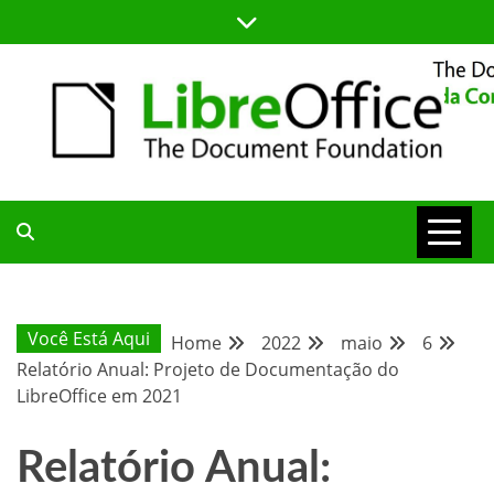
Skip
to
content
BLOG DA COMUNIDADE BRASILEIRA DO LIBREOFFICE
BLOG DA
COMUNIDADE
Você Está Aqui
Home
2022
maio
6
Relatório Anual: Projeto de Documentação do
BRASILEIRA
LibreOffice em 2021
Relatório Anual: