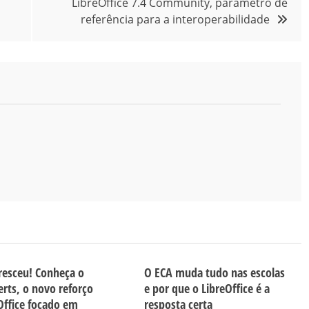
LibreOffice 7.4 Community, parâmetro de
referência para a interoperabilidade
resceu! Conheça o
O ECA muda tudo nas escolas
erts, o novo reforço
e por que o LibreOffice é a
Office focado em
resposta certa