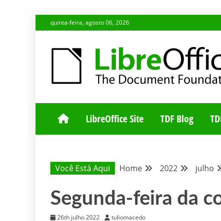
Skip
quinta-feira, agosto 06, 2026
to
content
BLOG DA COMUNIDADE BRASILEIRA DO LIBREOFFIC
BLOG DA COM
LibreOffice Site
TDF Blog
TD
Você Está Aqui
Home
2022
julho
Segunda-feira da c
26th julho 2022
tuliomacedo