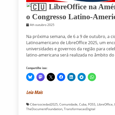
LibreOffice na Amé
o Congresso Latino-Ameri
4th outubro 2025
Na próxima semana, de 6 a 9 de outubro, a c
Latinoamericano de LibreOffice 2025, um enc
universidades e governos da região para celebr
latino-americana será realizada no âmbito do
Compartilhe isso:
Leia Mais
Cibersociedad2025
,
Comunidade
,
Cuba
,
FOSS
,
LibreOffice
,
TheDocumentFoundation
,
TransformacaoDigital