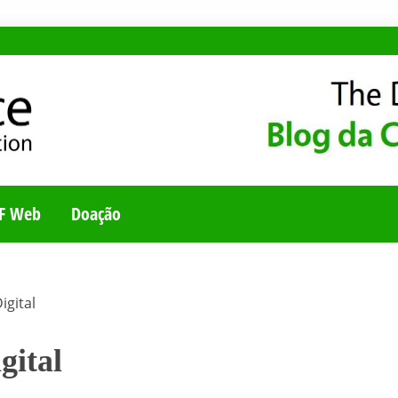
E
UNIDADE BRASILEI
F Web
Doação
gital
gital