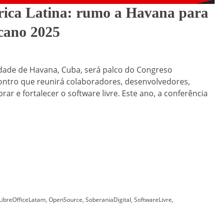
rica Latina: rumo a Havana para
cano 2025
idade de Havana, Cuba, será palco do Congreso
ontro que reunirá colaboradores, desenvolvedores,
ar e fortalecer o software livre. Este ano, a conferência
LibreOfficeLatam
,
OpenSource
,
SoberaniaDigital
,
SoftwareLivre
,