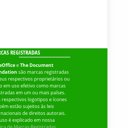
CAS REGISTRADAS
eOffice
e
The Document
ndation
são marcas registradas
eus respectivos proprietários ou
o em uso efetivo como marcas
stradas em um ou mais países.
 respectivos logotipos e ícones
ém estão sujeitos às leis
rnacionais de direitos autorais.
uso é explicado em nossa
tica de Marcas Registradas
.