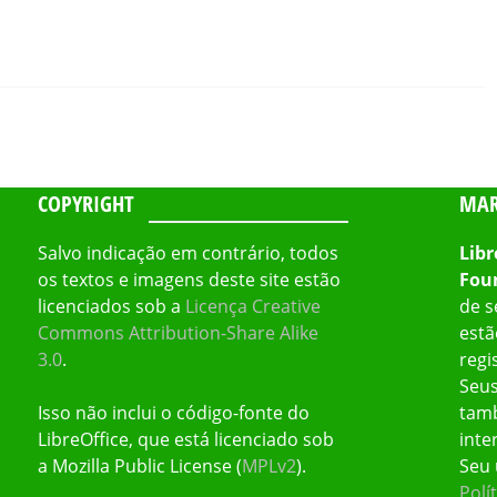
COPYRIGHT
MAR
Salvo indicação em contrário, todos
Libr
os textos e imagens deste site estão
Fou
licenciados sob a
Licença Creative
de s
Commons Attribution-Share Alike
estã
3.0
.
regi
Seus
Isso não inclui o código-fonte do
tamb
LibreOffice, que está licenciado sob
inte
a Mozilla Public License (
MPLv2
).
Seu 
Polí