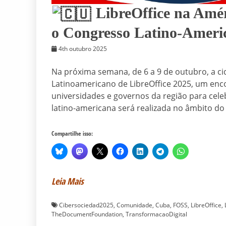
LibreOffice na Amé
o Congresso Latino-Ameri
4th outubro 2025
Na próxima semana, de 6 a 9 de outubro, a c
Latinoamericano de LibreOffice 2025, um enc
universidades e governos da região para celebr
latino-americana será realizada no âmbito do
Compartilhe isso:
Leia Mais
Cibersociedad2025
,
Comunidade
,
Cuba
,
FOSS
,
LibreOffice
,
TheDocumentFoundation
,
TransformacaoDigital