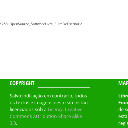
ce258
,
OpenSource
,
SoftwareLivre
,
SuiteDeEscritorio
COPYRIGHT
MAR
Salvo indicação em contrário, todos
Libr
os textos e imagens deste site estão
Fou
licenciados sob a
Licença Creative
de s
Commons Attribution-Share Alike
estã
3.0
.
regi