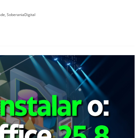
ade
,
SoberaniaDigital