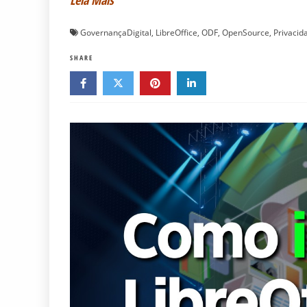
Leia Mais
GovernançaDigital
,
LibreOffice
,
ODF
,
OpenSource
,
Privacid
SHARE