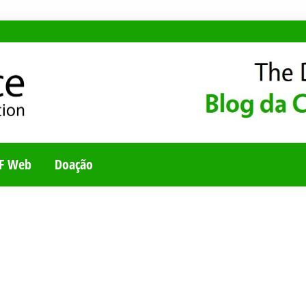
E
UNIDADE BRASILEI
F Web
Doação