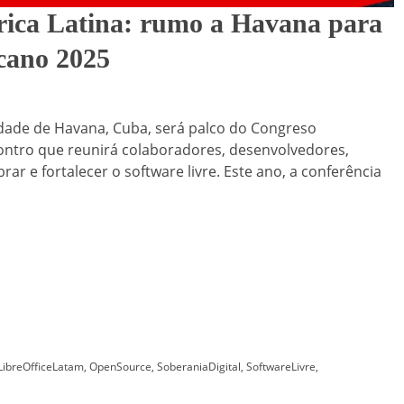
rica Latina: rumo a Havana para
cano 2025
idade de Havana, Cuba, será palco do Congreso
ontro que reunirá colaboradores, desenvolvedores,
ar e fortalecer o software livre. Este ano, a conferência
LibreOfficeLatam
,
OpenSource
,
SoberaniaDigital
,
SoftwareLivre
,