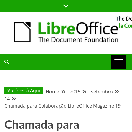
Skip
to
content
BLOG DA COMUNIDADE BRASILEIRA DO LIBREOFFICE
BLOG DA
COMUNIDADE
Você Está Aqui
Home
2015
setembro
14
BRASILEIRA
Chamada para Colaboração LibreOffice Magazine 19
Chamada para