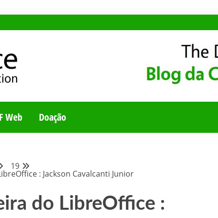
E
UNIDADE BRASILEI
F Web
Doação
19
breOffice : Jackson Cavalcanti Junior
ra do LibreOffice :