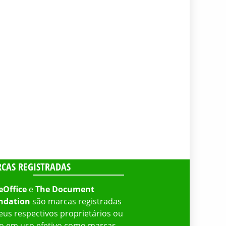
CAS REGISTRADAS
eOffice
e
The Document
ndation
são marcas registradas
eus respectivos proprietários ou
o em uso efetivo como marcas