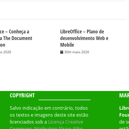
ice – Conheça a
LibreOffice – Plano de
da The Document
desenvolvimento Web e
ion
Mobile
ho 2026
30th maio 2026
COPYRIGHT
MAR
Salvo indicação em contrário, todos
Libr
os textos e imagens deste site estão
Fou
licenciados sob a
Licença Creative
de s
Commons Attribution-Share Alike
estã