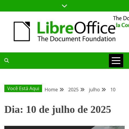
Skip
to
content
BLOG DA COMUNIDADE BRASILEIRA DO LIBREOFFICE
BLOG DA
COMUNIDADE
Você Está Aqui
Home
2025
julho
10
BRASILEIRA
Dia:
10 de julho de 2025