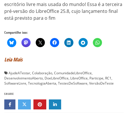
escritório livre mais usada do mundo! Essa é a terceira
pré-versão do LibreOffice 25.8, cujo lançamento final
está previsto para o fim
Compartilhe isso:
Leia Mais
AjudeATestar
,
Colaboração
,
ComunidadeLibreOffice
,
DesenvolvimentoAberto
,
DoeLibreOffice
,
LibreOffice
,
Participe
,
RC1
,
SoftwareLivre
,
TecnologiaAberta
,
TestesDeSoftware
,
VersãoDeTeste
SHARE