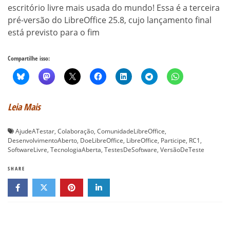
escritório livre mais usada do mundo! Essa é a terceira
pré-versão do LibreOffice 25.8, cujo lançamento final
está previsto para o fim
Compartilhe isso:
Leia Mais
AjudeATestar
,
Colaboração
,
ComunidadeLibreOffice
,
DesenvolvimentoAberto
,
DoeLibreOffice
,
LibreOffice
,
Participe
,
RC1
,
SoftwareLivre
,
TecnologiaAberta
,
TestesDeSoftware
,
VersãoDeTeste
SHARE