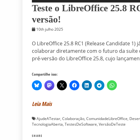
Teste o LibreOffice 25.8 
versão!
10th julho 2025
O LibreOffice 25.8 RC1 (Release Candidate 1) j
colaborar diretamente com o futuro da suíte d
pré-versão do LibreOffice 25.8, cujo lançament
Compartilhe isso:
Leia Mais
AjudeATestar
,
Colaboração
,
ComunidadeLibreOffice
,
Desen
TecnologiaAberta
,
TestesDeSoftware
,
VersãoDeTeste
SHARE