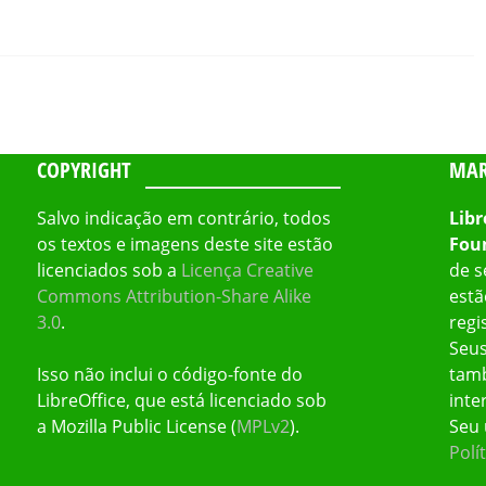
COPYRIGHT
MAR
Salvo indicação em contrário, todos
Libr
os textos e imagens deste site estão
Fou
licenciados sob a
Licença Creative
de s
Commons Attribution-Share Alike
estã
3.0
.
regi
Seus
Isso não inclui o código-fonte do
tamb
LibreOffice, que está licenciado sob
inte
a Mozilla Public License (
MPLv2
).
Seu 
Polí