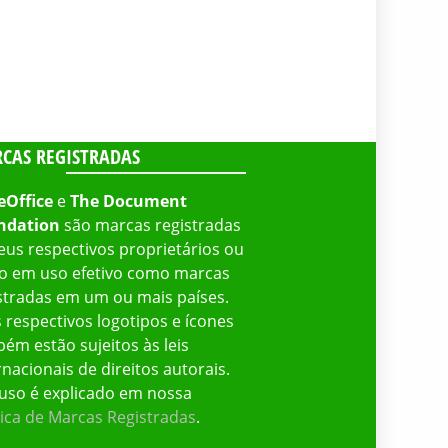
CAS REGISTRADAS
eOffice
e
The Document
ndation
são marcas registradas
eus respectivos proprietários ou
o em uso efetivo como marcas
stradas em um ou mais países.
 respectivos logotipos e ícones
ém estão sujeitos às leis
rnacionais de direitos autorais.
uso é explicado em nossa
tica de Marcas Registradas
.