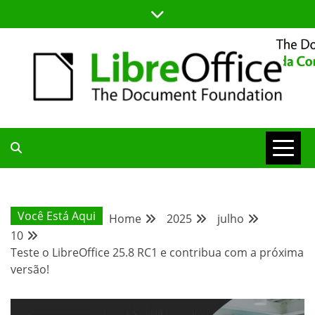
Skip
to
content
BLOG DA COMUNIDADE BRASILEIRA DO LIBREOFFICE
BLOG DA
COMUNIDADE
Você Está Aqui
Home
2025
julho
10
BRASILEIRA
Teste o LibreOffice 25.8 RC1 e contribua com a próxima
versão!