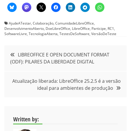
AjudeATestar
,
Colaboração
,
ComunidadeLibreOffice
,
DesenvolvimentoAberto
,
DoeLibreOffice
,
LibreOffice
,
Participe
,
RC1
,
SoftwareLivre
,
TecnologiaAberta
,
TestesDeSoftware
,
VersãoDeTeste
Navegação
LIBREOFFICE E OPEN DOCUMENT FORMAT
(ODF): PILARES DA LIBERDADE DIGITAL
de
Post
Atualização liberada: LibreOffice 25.2.5 é a versão
ideal para ambientes de produção
Written by: