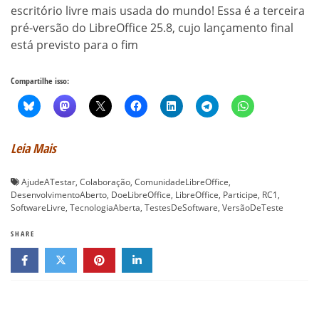
escritório livre mais usada do mundo! Essa é a terceira
pré-versão do LibreOffice 25.8, cujo lançamento final
está previsto para o fim
Compartilhe isso:
Leia Mais
AjudeATestar
,
Colaboração
,
ComunidadeLibreOffice
,
DesenvolvimentoAberto
,
DoeLibreOffice
,
LibreOffice
,
Participe
,
RC1
,
SoftwareLivre
,
TecnologiaAberta
,
TestesDeSoftware
,
VersãoDeTeste
SHARE