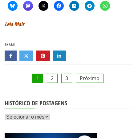
Leia Mais
SHARE
Paginação
1
2
3
Próximo
de
HISTÓRICO DE POSTAGENS
posts
Histórico
de
postagens