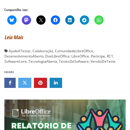
Compartilhe isso:
Leia Mais
AjudeATestar
,
Colaboração
,
ComunidadeLibreOffice
,
DesenvolvimentoAberto
,
DoeLibreOffice
,
LibreOffice
,
Participe
,
RC1
,
SoftwareLivre
,
TecnologiaAberta
,
TestesDeSoftware
,
VersãoDeTeste
SHARE